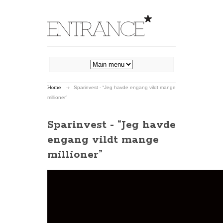
You are here
Home
Sparinvest - “Jeg havde engang vildt mange
millioner”
Sparinvest - “Jeg havde
engang vildt mange
millioner”